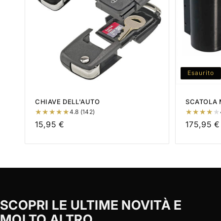
Esaurito
CHIAVE DELL'AUTO
SCATOLA
4.8 (142)
Prezzo
15,95 €
Prezzo
175,95 €
di
di
listino
listino
SCOPRI LE ULTIME NOVITÀ E
MOLTO ALTRO