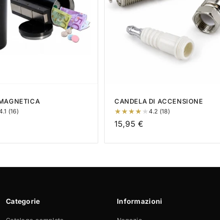
 MAGNETICA
CANDELA DI ACCENSIONE
4.1 (16)
4.2 (18)
Prezzo
15,95 €
di
listino
Categorie
Informazioni