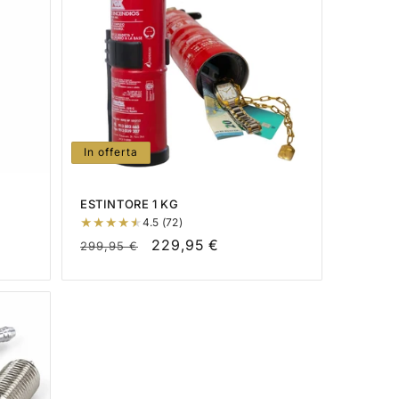
In offerta
ESTINTORE 1 KG
4.5 (72)
Prezzo
Prezzo
229,95 €
299,95 €
di
scontato
listino