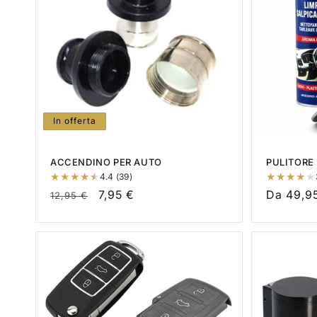
z
i
o
n
In offerta
e
ACCENDINO PER AUTO
PULITORE
:
4.4 (39)
Prezzo
Prezzo
7,95 €
Prezzo
Da 49,9
12,95 €
di
scontato
di
listino
listino