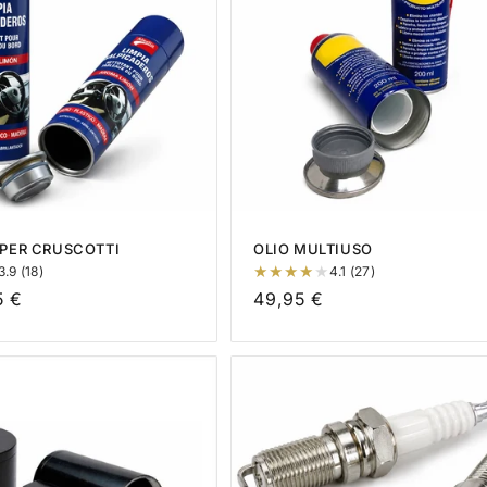
 PER CRUSCOTTI
OLIO MULTIUSO
3.9 (18)
4.1 (27)
5 €
Prezzo
49,95 €
di
listino