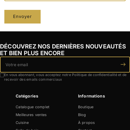
c
o
Envoyer
n
t
a
c
DÉCOUVREZ NOS DERNIÈRES NOUVEAUTÉS
t
ET BIEN PLUS ENCORE
En vous abonnant, vous acceptez notre Politique de confidentialité et de
recevoir des emails commerciaux
Catégories
Informations
Catalogue complet
Boutique
Meilleures ventes
Blog
Cuisine
À propos