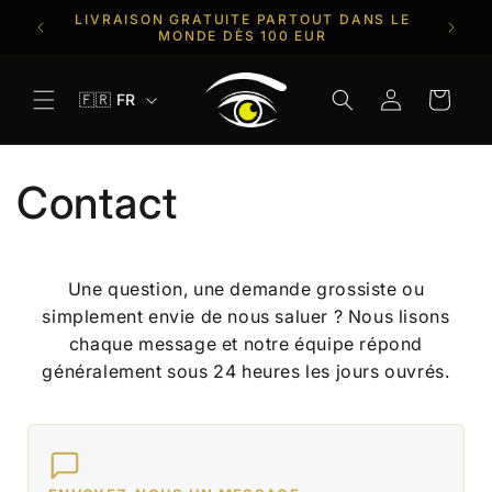
et
LIVRAISON GRATUITE PARTOUT DANS LE
PLUS 
passer
YS
MONDE DÈS 100 EUR
au
contenu
L
Connexion
Panier
🇫🇷 FR
a
n
g
Contact
u
e
Une question, une demande grossiste ou
simplement envie de nous saluer ? Nous lisons
chaque message et notre équipe répond
généralement sous 24 heures les jours ouvrés.