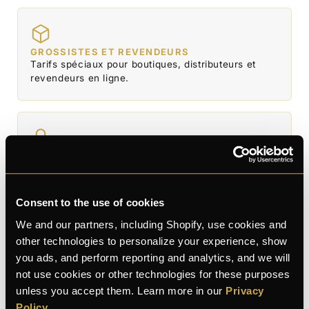
GROSSISTES ET REVENDEURS
Tarifs spéciaux pour boutiques, distributeurs et
revendeurs en ligne.
VOTRE VIE PRIVÉE
Nous ne partageons ni ne vendons jamais vos
informations personnelles.
Consent to the use of cookies
We and our partners, including Shopify, use cookies and
other technologies to personalize your experience, show
AVANT D'ÉCRIRE, CONSULTEZ NOTRE
you ads, and perform reporting and analytics, and we will
FAQ
not use cookies or other technologies for these purposes
La plupart des questions sur la livraison, les
unless you accept them. Learn more in our
Privacy
retours et les produits y sont déjà répondues.
Policy
.